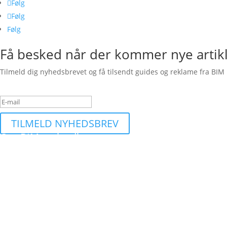
Følg
Følg
Følg
Få besked når der kommer nye artik
Tilmeld dig nyhedsbrevet og få tilsendt guides og reklame fra BIM 
Succesbesked
TILMELD NYHEDSBREV
Om BIMequity.dk
Et site dedikeret til at finde de bedste byggetilbud og information 
Kontakt
kontakt snabela bimequity.dk