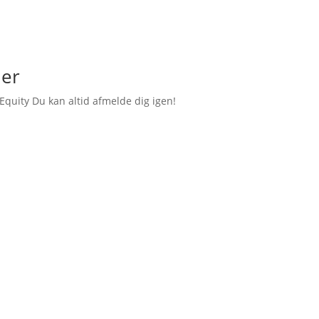
ler
Equity Du kan altid afmelde dig igen!
om BIM til dig!