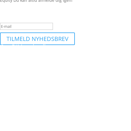
Equity Du kan altid afmelde dig igen!
Succesbesked
TILMELD NYHEDSBREV
Om BIMequity.dk
Et site dedikeret til at finde de bedste byggetilbud og information
om BIM til dig!
Kontakt
kontakt snabela bimequity.dk
Annonce
Al materiale på hjemmesiden er reklame. Ved sammenligninger
vises en begrænset del af markedet. Alle priser er opfordring til
tilbud.