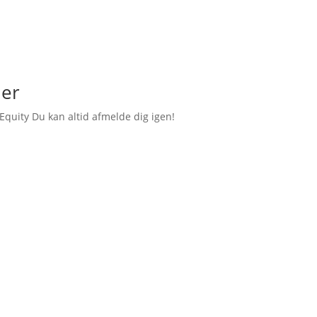
ler
Equity Du kan altid afmelde dig igen!
om BIM til dig!