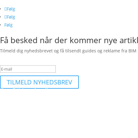
Følg
Følg
Følg
Få besked når der kommer nye artik
Tilmeld dig nyhedsbrevet og få tilsendt guides og reklame fra BIM 
Succesbesked
TILMELD NYHEDSBREV
Om BIMequity.dk
Et site dedikeret til at finde de bedste byggetilbud og information 
Kontakt
kontakt snabela bimequity.dk