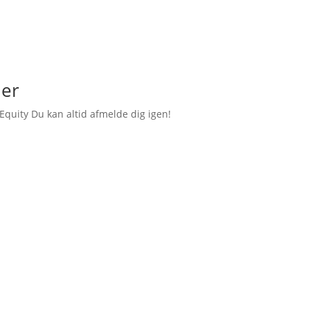
ler
Equity Du kan altid afmelde dig igen!
om BIM til dig!