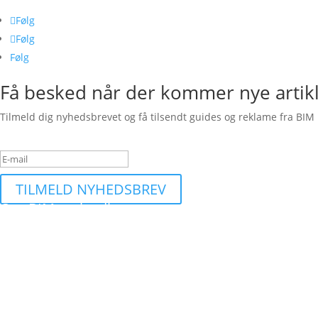
Følg
Følg
Følg
Få besked når der kommer nye artik
Tilmeld dig nyhedsbrevet og få tilsendt guides og reklame fra BIM 
Succesbesked
TILMELD NYHEDSBREV
Om BIMequity.dk
Et site dedikeret til at finde de bedste byggetilbud og information 
Kontakt
kontakt snabela bimequity.dk