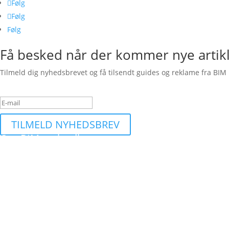
Følg
Følg
Følg
Få besked når der kommer nye artik
Tilmeld dig nyhedsbrevet og få tilsendt guides og reklame fra BIM 
Succesbesked
TILMELD NYHEDSBREV
Om BIMequity.dk
Et site dedikeret til at finde de bedste byggetilbud og information 
Kontakt
kontakt snabela bimequity.dk