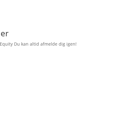
ler
Equity Du kan altid afmelde dig igen!
om BIM til dig!