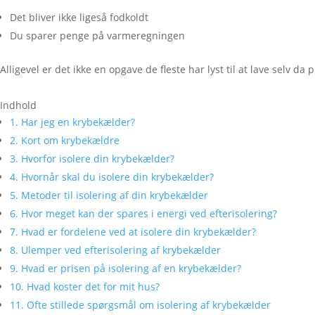
Det bliver ikke ligeså fodkoldt
Du sparer penge på varmeregningen
Alligevel er det ikke en opgave de fleste har lyst til at lave selv 
Indhold
1.
Har jeg en krybekælder?
2.
Kort om krybekældre
3.
Hvorfor isolere din krybekælder?
4.
Hvornår skal du isolere din krybekælder?
5.
Metoder til isolering af din krybekælder
6.
Hvor meget kan der spares i energi ved efterisolering?
7.
Hvad er fordelene ved at isolere din krybekælder?
8.
Ulemper ved efterisolering af krybekælder
9.
Hvad er prisen på isolering af en krybekælder?
10.
Hvad koster det for mit hus?
11.
Ofte stillede spørgsmål om isolering af krybekælder