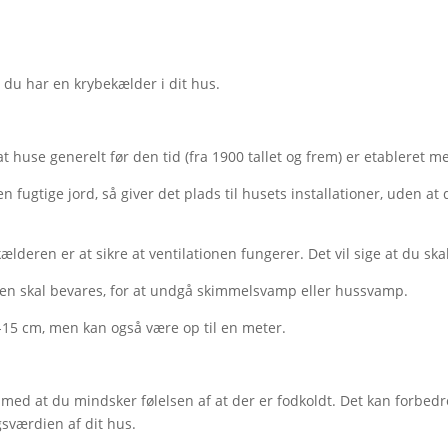
m du har en krybekælder i dit hus.
t huse generelt før den tid (fra 1900 tallet og frem) er etableret
fugtige jord, så giver det plads til husets installationer, uden at
en er at sikre at ventilationen fungerer. Det vil sige at du skal s
evnen skal bevares, for at undgå skimmelsvamp eller hussvamp.
0-15 cm, men kan også være op til en meter.
dig med at du mindsker følelsen af at der er fodkoldt. Det kan forb
værdien af dit hus.