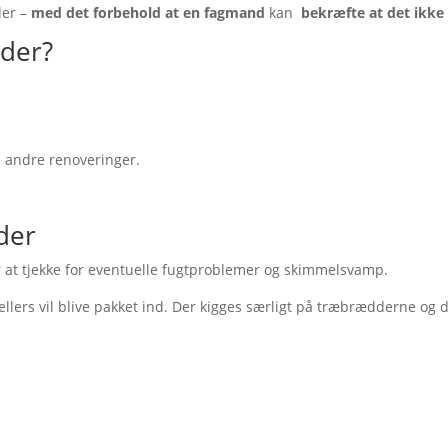
der –
med det forbehold at en fagmand
kan
bekræfte at det ikke
lder?
 andre renoveringer.
.
der
er at tjekke for eventuelle fugtproblemer og skimmelsvamp.
p ellers vil blive pakket ind. Der kigges særligt på træbrædderne o