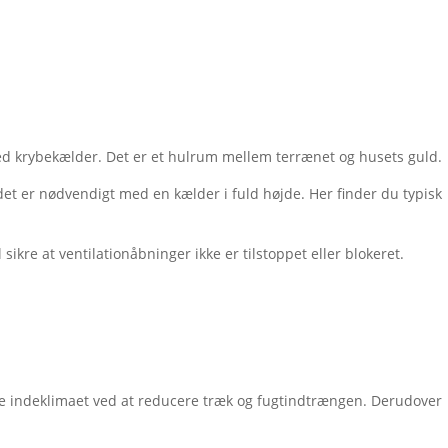
 med krybekælder. Det er et hulrum mellem terrænet og husets guld.
 det er nødvendigt med en kælder i fuld højde. Her finder du typisk
ikre at ventilationåbninger ikke er tilstoppet eller blokeret.
edre indeklimaet ved at reducere træk og fugtindtrængen. Derudover