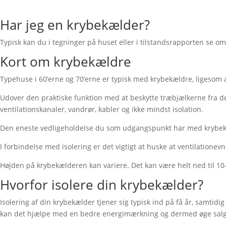
Har jeg en krybekælder?
Typisk kan du i tegninger på huset eller i tilstandsrapporten se o
Kort om krybekældre
Typehuse i 60’erne og 70’erne er typisk med krybekældre, ligesom a
Udover den praktiske funktion med at beskytte træbjælkerne fra den 
ventilationskanaler, vandrør, kabler og ikke mindst isolation.
Den eneste vedligeholdelse du som udgangspunkt har med krybekælder
I forbindelse med isolering er det vigtigt at huske at ventilation
Højden på krybekælderen kan variere. Det kan være helt ned til 1
Hvorfor isolere din krybekælder?
Isolering af din krybekælder tjener sig typisk ind på få år, samti
kan det hjælpe med en bedre energimærkning og dermed øge salgs