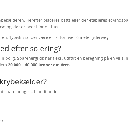
bekælderen. Herefter placeres batts eller der etableres et vindsp
øsning, der er bedst for dit hus.
ren. Typisk skal der være e rist for hver 6 meter ydervæg.
ed efterisolering?
olig. Sparenergi.dk har f.eks. udført en beregning på en villa, h
ellem
20.000 – 40.000 kroner om året.
n krybekælder?
 at spare penge. – blandt andet:
er