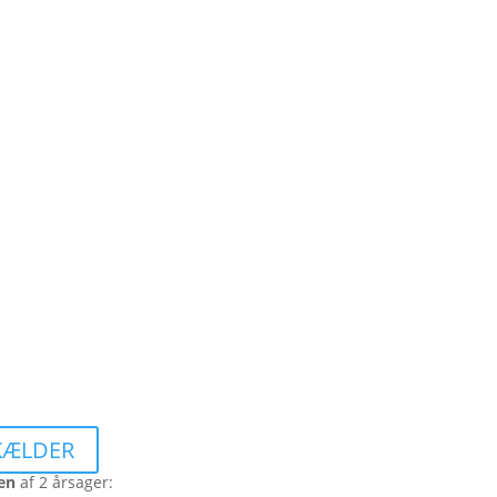
EKÆLDER
den
af 2 årsager: